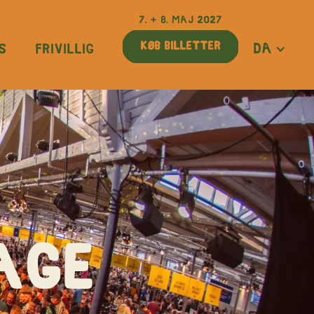
7. + 8. Maj 2027
Køb billetter
DA
s
Frivillig
AGE