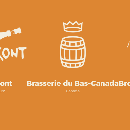
ont
Brasserie du Bas-Canada
Br
ium
Canada