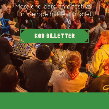
Mere end bare en ølfestival.
En kæmpe hyldest til øllet
KØB BILLETTER