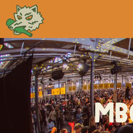
MBCC
MB