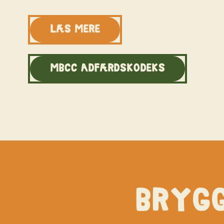
læs mere
MBCC adfærdskodeks
Brygg