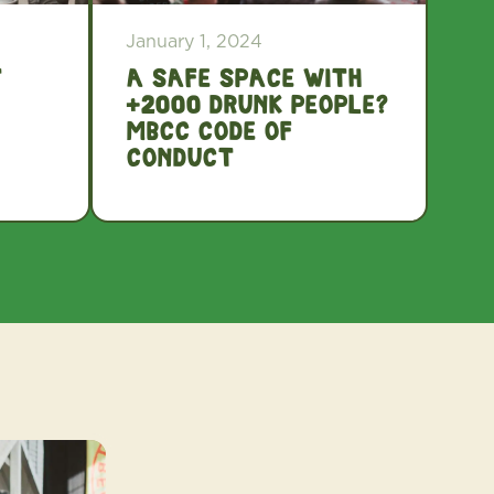
January 1, 2024
t
A safe space with
+2000 drunk people?
MBCC Code of
Conduct