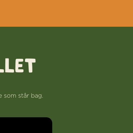
LLET
re som står bag.