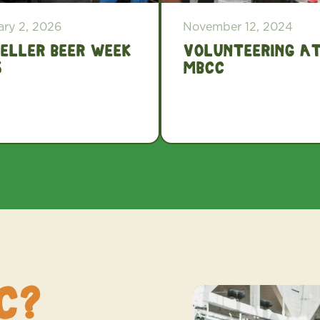
ary 2, 2026
November 12, 2024
eller Beer Week
Volunteering a
6
MBCC
C?