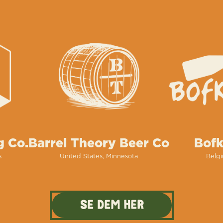
g Co.
Barrel Theory Beer Co
Bofk
s
United States, Minnesota
Belg
Se dem her