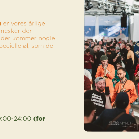
n
er vores årlige
ennesker der
a der kommer nogle
ecielle øl, som de
(for
0:00-24:00