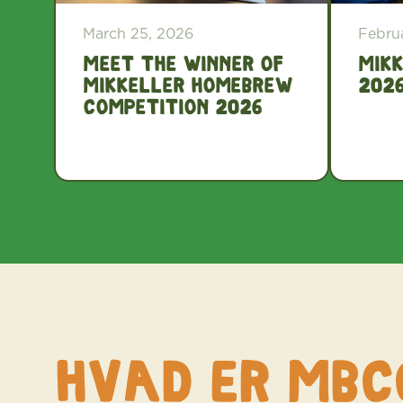
March 25, 2026
Febru
Meet the winner of
Mikk
Mikkeller Homebrew
202
Competition 2026
HVAD ER MBC